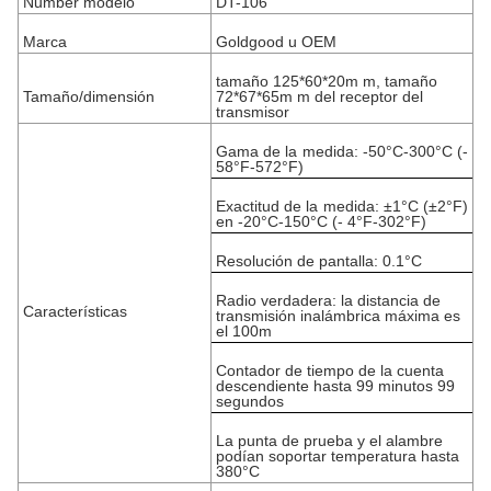
Number modelo
DT-106
Marca
Goldgood u OEM
tamaño 125*60*20m m, tamaño
Tamaño/dimensión
72*67*65m m del receptor del
transmisor
Gama de la medida: -50°C-300°C (-
58°F-572°F)
Exactitud de la medida: ±1°C (±2°F)
en -20°C-150°C (- 4°F-302°F)
Resolución de pantalla: 0.1°C
Radio verdadera: la distancia de
Características
transmisión inalámbrica máxima es
el 100m
Contador de tiempo de la cuenta
descendiente hasta 99 minutos 99
segundos
La punta de prueba y el alambre
podían soportar temperatura hasta
380°C