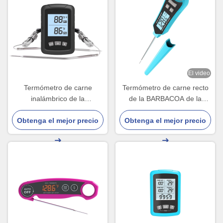
El video
Termómetro de carne
Termómetro de carne recto
inalámbrico de la
de la BARBACOA de la
BARBACOA dual de la punta
punta de prueba IP66 para
de prueba SS304 fácil asar a
Obtenga el mejor precio
Obtenga el mejor precio
cocinar de la comida de
la parrilla
Kictchen