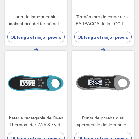
prenda impermeable
Termómetro de carne de la
inalámbrica del termómetro
BARBACOA de la FCC FDA
de carne de Wifi de la
ISO9001 Digitaces de RoHS
batería 3.7v con la pantalla
Obtenga el mejor precio
Obtenga el mejor precio
del CE con el tenedor
LED
trasero
batería recargable de Oven
Punta de prueba dual
Thermometer With 3.7V de
impermeable del termómetro
la BARBACOA de Digitaces
de carne de la BARBACOA
Obtenga el mejor precio
de la punta de prueba de
Obtenga el mejor precio
IP67 para la comida de la