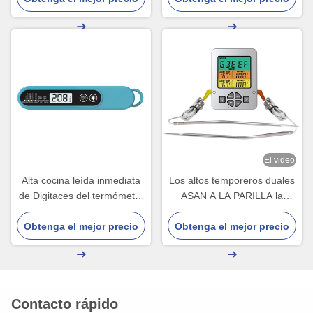
120m m
cocina
El video
Alta cocina leída inmediata
Los altos temporeros duales
de Digitaces del termómetro
ASAN A LA PARILLA la
de la comida de Accurancy
punta de prueba multi 304
Obtenga el mejor precio
2-4s
LCD de acero inoxidable del
Obtenga el mejor precio
termómetro de carne
Contacto rápido