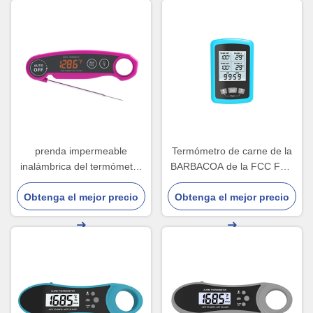
prenda impermeable
Termómetro de carne de la
inalámbrica del termómetro
BARBACOA de la FCC FDA
de carne de Wifi de la
ISO9001 Digitaces de RoHS
batería 3.7v con la pantalla
Obtenga el mejor precio
Obtenga el mejor precio
del CE con el tenedor
LED
trasero