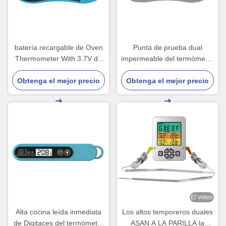
batería recargable de Oven
Punta de prueba dual
Thermometer With 3.7V de
impermeable del termómetro
la BARBACOA de Digitaces
de carne de la BARBACOA
Obtenga el mejor precio
de la punta de prueba de
Obtenga el mejor precio
IP67 para la comida de la
120m m
cocina
El video
Alta cocina leída inmediata
Los altos temporeros duales
de Digitaces del termómetro
ASAN A LA PARILLA la