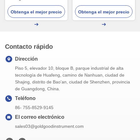
de la comida de Accurancy
punta de prueba multi 304
Obtenga el mejor precio
2-4s
LCD de acero inoxidable del
Obtenga el mejor precio
termómetro de carne
Contacto rápido
Dirección
Piso 5, elevador 10, bloque B, parque industrial de alta
tecnología de Huafeng, camino de Nanhuan, ciudad de
Shajing, distrito de Bao'an, ciudad de Shenzhen, provincia
de Guangdong, China.
Teléfono
86- 755-8529-9145
El correo electrónico
sales03@goldgoodinstrument.com