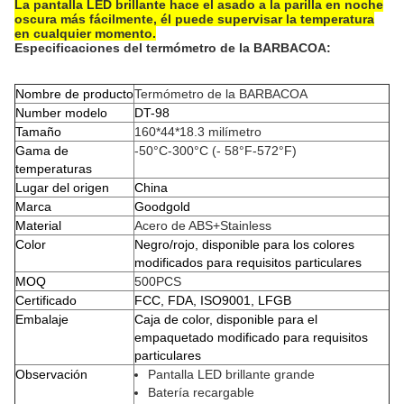
La pantalla LED brillante hace el asado a la parilla en noche
oscura más fácilmente, él puede supervisar la temperatura
en cualquier momento.
Especificaciones del termómetro de la BARBACOA:
Nombre de producto
Termómetro de la BARBACOA
Number modelo
DT-98
Tamaño
160*44*18.3 milímetro
Gama de
-50°C-300°C (- 58°F-572°F)
temperaturas
Lugar del origen
China
Marca
Goodgold
Material
Acero de ABS+Stainless
Color
Negro/rojo, disponible para los colores
modificados para requisitos particulares
MOQ
500PCS
Certificado
FCC, FDA, ISO9001, LFGB
Embalaje
Caja de color, disponible para el
empaquetado modificado para requisitos
particulares
Observación
Pantalla LED brillante grande
Batería recargable