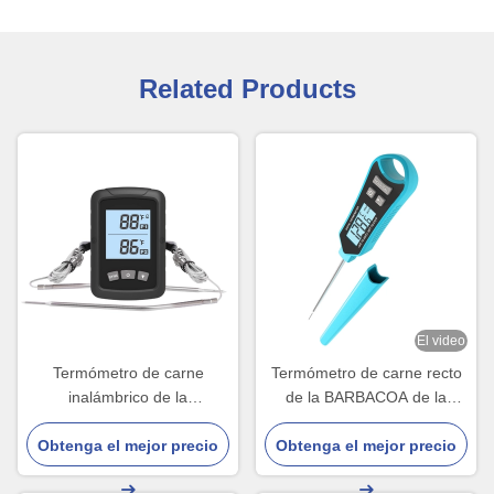
Related Products
El video
Termómetro de carne
Termómetro de carne recto
inalámbrico de la
de la BARBACOA de la
BARBACOA dual de la punta
punta de prueba IP66 para
de prueba SS304 fácil asar a
Obtenga el mejor precio
Obtenga el mejor precio
cocinar de la comida de
la parrilla
Kictchen