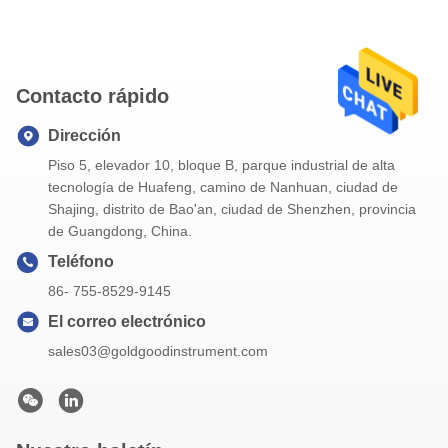
Color negro/rojo/naranja, puede ser modificado para requisitos particulares MOQ
1000pcs Grueso los 2.2cm Peso neto 85g Peso bruto 205g Embalaje caja de
color con el bolso del algodón, abrazadera de la punta de prueba Envío Mar 
Contacto rápido
Dirección
Piso 5, elevador 10, bloque B, parque industrial de alta
ba
tecnología de Huafeng, camino de Nanhuan, ciudad de
Shajing, distrito de Bao'an, ciudad de Shenzhen, provincia
).
de Guangdong, China.
Teléfono
86- 755-8529-9145
El correo electrónico
sales03@goldgoodinstrument.com