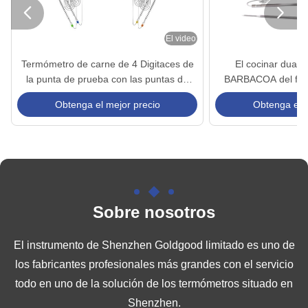


El video
Termómetro de carne de 4 Digitaces de
El cocinar dual i
la punta de prueba con las puntas de
BARBACOA del fumad
prueba múltiples del App
termómetro de car
Obtenga el mejor precio
Obtenga el m
pru
Sobre nosotros
El instrumento de Shenzhen Goldgood limitado es uno de
los fabricantes profesionales más grandes con el servicio
todo en uno de la solución de los termómetros situado en
Shenzhen.