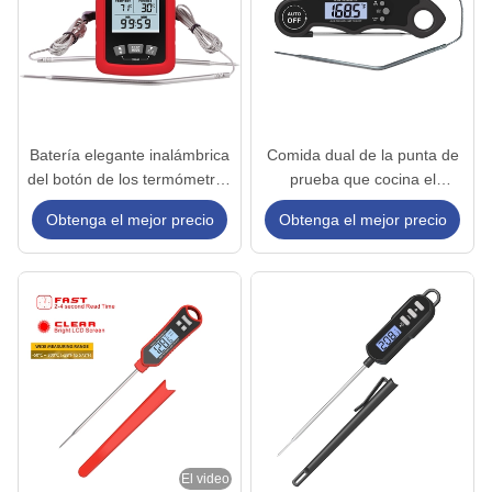
Batería elegante inalámbrica
Comida dual de la punta de
del botón de los termómetros
prueba que cocina el
de cocinar 3V de Bluetooth
termómetro de carne con la
Obtenga el mejor precio
Obtenga el mejor precio
para el asado a la parilla de
alarma para el horno
la BARBACOA
El video