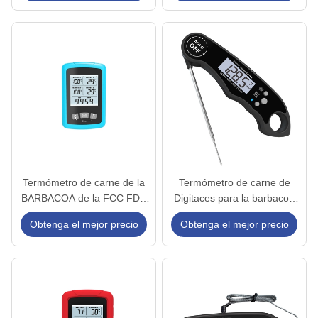
para horno de cocina carne
de Alimentos con elevador
de pavo y carne de res
para despertar
automáticamente
Termómetro de carne de la
Termómetro de carne de
BARBACOA de la FCC FDA
Digitaces para la barbacoa
ISO9001 Digitaces de RoHS
que cocina el líquido de la
Obtenga el mejor precio
Obtenga el mejor precio
del CE con el tenedor trasero
parrilla