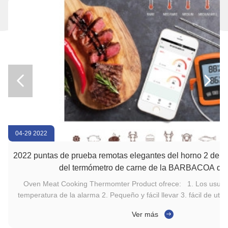


04-29 2022
2022 puntas de prueba remotas elegantes del horno 2 de D
del termómetro de carne de la BARBACOA de 
Oven Meat Cooking Thermomter Product ofrece: 1. Los usuarios pueden fijar la
temperatura de la alarma 2. Pequeño y fácil llevar 3. fácil de utilizar 4. El cable es el
100cm largo, fácil asar a la parrilla Oven Meat Cooking Thermomter Specifications:
Ver más
Material Punta de prueba de acero inoxidable del ABS plastic+304 Vida 4years