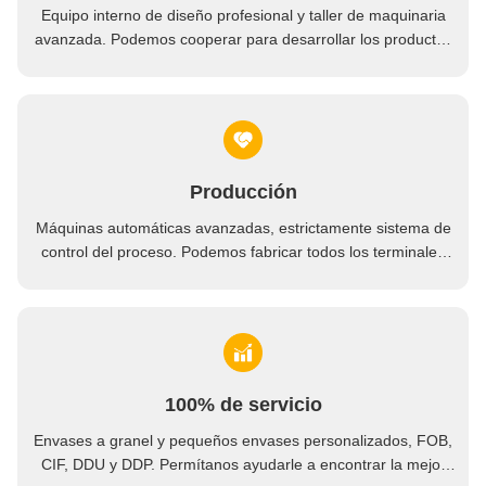
Temporeros inalámbricos de la barbacoa de la punta de prueba del termómetro de la parrilla del APP Digital del termómetro dual del wifi
Equipo interno de diseño profesional y taller de maquinaria
avanzada. Podemos cooperar para desarrollar los productos
Puntas de prueba remotas elegantes del horno 2 de Digitaces Bluetooth del termómetro de carne de la barbacoa de largo
que necesita.
Producción
Máquinas automáticas avanzadas, estrictamente sistema de
control del proceso. Podemos fabricar todos los terminales
eléctricos más allá de su demanda.
100% de servicio
Envases a granel y pequeños envases personalizados, FOB,
CIF, DDU y DDP. Permítanos ayudarle a encontrar la mejor