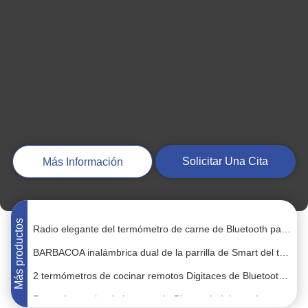
tipo de alta temperatura inalámbrico portátil de la pluma del termómetro digital
Termómetro leído inmediato impermeable en horno líquido de la cocina del caramelo de la parrilla de Turquía
Temporeros inalámbricos de la barbacoa de la punta de prueba del termómetro de la parrilla del APP Digital del termómetro dual del wifi
Solicitar Una Cita
Más Información
Puntas de prueba remotas elegantes del horno 2 de Digitaces Bluetooth del termómetro de carne de la barbacoa de largo
Termómetro de carne inalámbrico para asar a la parrilla el App de la barbacoa de Digitaces del termómetro de carne de Bluetooth
Radio elegante del termómetro de carne de Bluetooth para asar a la parrilla al fumador del sensor de la punta de prueba de la temperatura del filete
Más productos
BARBACOA inalámbrica dual de la parrilla de Smart del termómetro de carne de la punta de prueba de Bluetooth
2 termómetros de cocinar remotos Digitaces de Bluetooth de la punta de prueba dual que cocinan el asado a la parilla
Punta de prueba de la carne de Bluetooth del termómetro de la parrilla de Wifi Bluetooth para la barbacoa APP del fumador