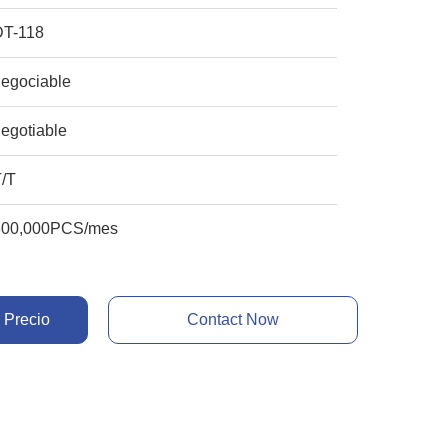
DT-118
negociable
egotiable
T/T
300,000PCS/mes
 Precio
Contact Now