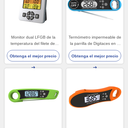
Monitor dual LFGB de la
Termómetro impermeable de
temperatura del filete del
la parrilla de Digitaces en el
termómetro de la barbacoa
caramelo de Oven Folding
de la punta de prueba dos
Obtenga el mejor precio
Obtenga el mejor precio
Probe Cooking Food