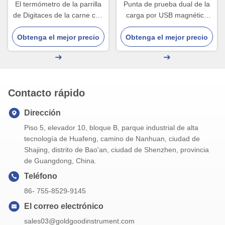
El termómetro de la parrilla
Punta de prueba dual de la
de Digitaces de la carne con
carga por USB magnética
instante de la punta de
del termómetro de la parrilla
Obtenga el mejor precio
prueba aprisa leyó
Obtenga el mejor precio
de Digitaces de los
temporeros
Contacto rápido
Dirección
Piso 5, elevador 10, bloque B, parque industrial de alta
tecnología de Huafeng, camino de Nanhuan, ciudad de
Shajing, distrito de Bao'an, ciudad de Shenzhen, provincia
de Guangdong, China.
Teléfono
86- 755-8529-9145
El correo electrónico
sales03@goldgoodinstrument.com