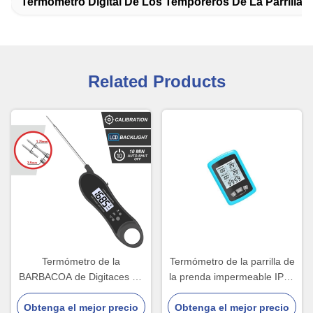
Termómetro Digital De Los Temporeros De La Parrilla
Related Products
Termómetro de la
Termómetro de la parrilla de
BARBACOA de Digitaces de
la prenda impermeable IP66
la pantalla LCD que cocina
Digitaces con las puntas de
Obtenga el mejor precio
la carne con la prenda
Obtenga el mejor precio
prueba duales SS304