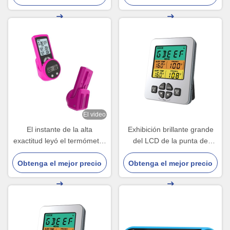
impermeable IP65
El video
El instante de la alta
Exhibición brillante grande
exactitud leyó el termómetro
del LCD de la punta de
de la parrilla con dos la
prueba de Digitaces del
Obtenga el mejor precio
batería de 3A 3v
Obtenga el mejor precio
termómetro dual de la
parrilla con programa del
defecto