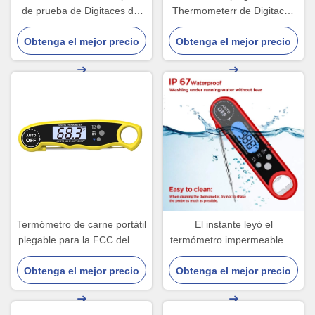
de prueba de Digitaces del
Thermometerr de Digitaces
fumador de la comida con la
con cocinar de la comida del
Obtenga el mejor precio
exhibición del Lcd tricolor
Obtenga el mejor precio
sistema del contador de
tiempo de la alarma
Termómetro de carne portátil
El instante leyó el
plegable para la FCC del CE
termómetro impermeable de
de Digitaces del caramelo
la punta de prueba
Obtenga el mejor precio
abrebotellas giratorio de 360
Obtenga el mejor precio
grados