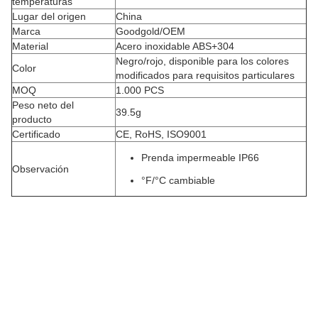
temperaturas
Lugar del origen
China
Marca
Goodgold/OEM
Material
Acero inoxidable ABS+304
Negro/rojo, disponible para los colores
Color
modificados para requisitos particulares
MOQ
1.000 PCS
Peso neto del
39.5g
producto
Certificado
CE, RoHS, ISO9001
Prenda impermeable IP66
Observación
°F/°C cambiable