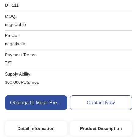
DT-111
MOQ:
negociable
Precio:
negotiable
Payment Terms:
T/T
Supply Ability:
300,000PCS/mes
Obtenga El Mejor Precio
Contact Now
Detail Information
Product Description