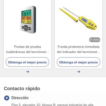
El video
Puntas de prueba
Funda protectora inmediata
inalámbricas del termómetro
del indicador del termómetro
de carne de Digitaces de la
de carne de la temperatura
gama larga 2 con la alarma
Obtenga el mejor precio
de la parrilla del caramelo
Obtenga el mejor precio
para el fumador
Contacto rápido
Dirección
Piso 5, elevador 10, bloque B, parque industrial de alta