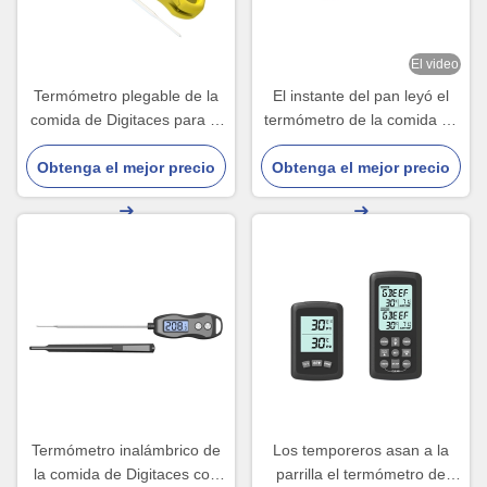
El video
Termómetro plegable de la
El instante del pan leyó el
comida de Digitaces para la
termómetro de la comida de
pantalla LED del caramelo
Digitaces para la prenda
de la barbacoa de la punta
Obtenga el mejor precio
impermeable de cocinar que
Obtenga el mejor precio
de prueba de la cocina del
cocía
aceite
Termómetro inalámbrico de
Los temporeros asan a la
la comida de Digitaces con
parrilla el termómetro de