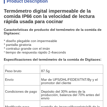
Product Description
Termómetro digital impermeable de la
comida IP66 con la velocidad de lectura
rápida usada para cocinar
Características de producto del termómetro de la comida de
Digitaces:
* diseño plegable con impermeable
* pantalla giratoria
* contraluz grande con el imán
tiempo de respuesta rápido 2-4seconds
*
Especificaciones del termómetro de la comida de Digitaces:
Peso bruto
87.5g
Envío
Mar de UPS/DHL/FEDEX/TNT/By y el
promotor del cliente
Condiciones de pago
Depósito del 30% antes de la
producción, balanza del 70% antes del
envío
Modificado para
pantalla de /manual/faceplate/silk de la