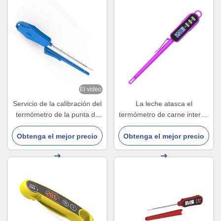
El video
Servicio de la calibración del
La leche atasca el
termómetro de la punta de
termómetro de carne interno
prueba de la comida de
de Digitaces para asar a la
Obtenga el mejor precio
Digitaces del té con la
parrilla al fumador en horno
Obtenga el mejor precio
cubierta 221m m