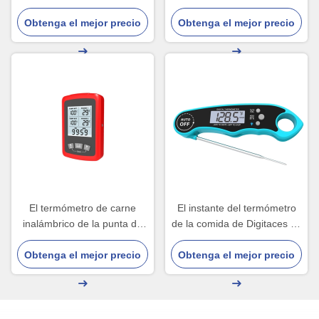
la alarma 300C
carne remoto de Digitaces
Obtenga el mejor precio
de la punta de prueba dual
Obtenga el mejor precio
para Oven Wireless
El termómetro de carne
El instante del termómetro
inalámbrico de la punta de
de la comida de Digitaces de
prueba dual doble con 2
la punta de prueba de la
Obtenga el mejor precio
puntas de prueba hace
cocina leyó el CE de la carne
Obtenga el mejor precio
excursionismo el cuadrado
de la BARBACOA aprobado