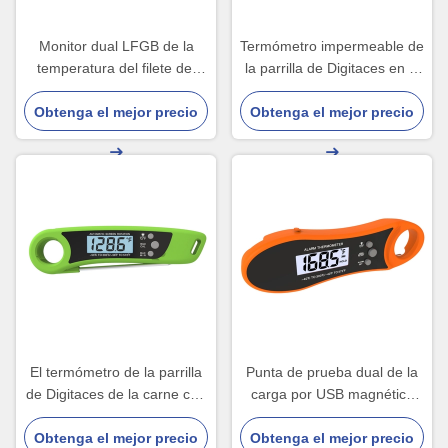
Monitor dual LFGB de la
Termómetro impermeable de
temperatura del filete del
la parrilla de Digitaces en el
termómetro de la barbacoa
caramelo de Oven Folding
de la punta de prueba dos
Obtenga el mejor precio
Obtenga el mejor precio
Probe Cooking Food
El termómetro de la parrilla
Punta de prueba dual de la
de Digitaces de la carne con
carga por USB magnética
instante de la punta de
del termómetro de la parrilla
Obtenga el mejor precio
prueba aprisa leyó
Obtenga el mejor precio
de Digitaces de los