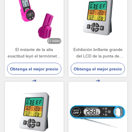
El video
El instante de la alta
Exhibición brillante grande
exactitud leyó el termómetro
del LCD de la punta de
de la parrilla con dos la
prueba de Digitaces del
Obtenga el mejor precio
batería de 3A 3v
Obtenga el mejor precio
termómetro dual de la
parrilla con programa del
defecto