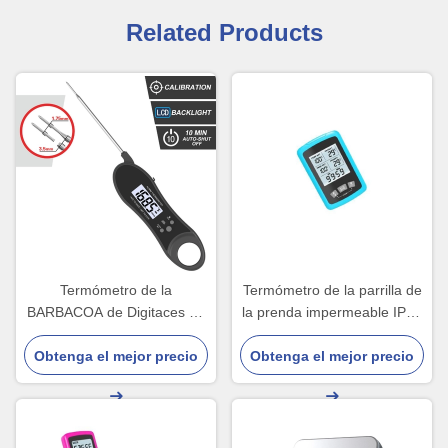
Related Products
Termómetro de la
Termómetro de la parrilla de
BARBACOA de Digitaces de
la prenda impermeable IP66
la pantalla LCD que cocina
Digitaces con las puntas de
Obtenga el mejor precio
la carne con la prenda
Obtenga el mejor precio
prueba duales SS304
impermeable IP65