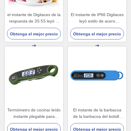
el instante de Digitaces de la
El instante de IP66 Digitaces
respuesta de 3S 5S leyó el
leyó estilo de acero
termómetro de la comida
inoxidable de la punta de
Obtenga el mejor precio
con la cubierta
prueba del termómetro de
Obtenga el mejor precio
cocinar
Termómetro de cocinar leído
El instante de la barbacoa
instante plegable para
de la barbacoa del bolsillo
cocinar la hornada de la
leyó la punta de prueba
Obtenga el mejor precio
barbacoa del pan
Obtenga el mejor precio
larga del termómetro de