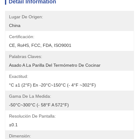
Detail Information
Lugar De Origen:
China
Certificación:
CE, RoHS, FCC, FDA, ISO9001
Palabras Claves:
Asado A La Parilla Del Termómetro De Cocinar
Exactitud:
°C ±1 (2°F) En -20°C~150°C (- 4°F ~302°F)
Gama De La Medida:
-50°C~300°C (- 58°F A 572°F)
Resolución De Pantalla:
±0.1
Dimensión: