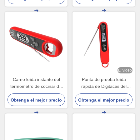
cocinar
El video
Carne leída instante del
Punta de prueba leída
termómetro de cocinar del
rápida de Digitaces del
chocolate que asa a la
termómetro de carne de la
Obtenga el mejor precio
parrilla la comida del Fda
temperatura para asar a la
Obtenga el mejor precio
parrilla el aceite