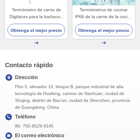
Termómetro de carne de
Termómetros de cocinar
Digitaces para la barbacoa
IP66 de la carne de la cocina
que cocina el líquido de la
de Digitaces para el filete/la
Obtenga el mejor precio
parrilla
Obtenga el mejor precio
leche/el líquido de Foody
Contacto rápido
Dirección
Piso 5, elevador 10, bloque B, parque industrial de alta
tecnología de Huafeng, camino de Nanhuan, ciudad de
Shajing, distrito de Bao'an, ciudad de Shenzhen, provincia
de Guangdong, China.
Teléfono
86- 755-8529-9145
El correo electrónico