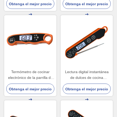
Obtenga el mejor precio
Thermometer For
Obtenga el mejor precio
prueba y el contador de
tiempo
Termómetro de cocinar
Lectura digital instantánea
electrónico de la parrilla de
de dulces de cocina
la carne con la punta de
termómetro LCD termómetro
Obtenga el mejor precio
prueba para el caramelo
Obtenga el mejor precio
de carne para asado
Rohs de la comida
termómetro de aceite a
prueba de agua frito dulces