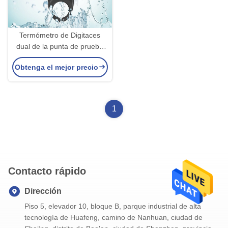
Termómetro de Digitaces
dual de la punta de prueba
del fumador de la
Obtenga el mejor precio
BARBACOA 150 grados de
200c vadeable
1
Contacto rápido
Dirección
Piso 5, elevador 10, bloque B, parque industrial de alta
tecnología de Huafeng, camino de Nanhuan, ciudad de