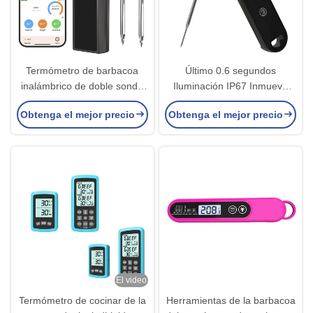
Termómetro de barbacoa
Último 0.6 segundos
inalámbrico de doble sonda
Iluminación IP67 Inmuevo
con termómetro de cocina
Instantáneo de Lectura
Obtenga el mejor precio
Obtenga el mejor precio
digital de ultra larga distancia
Digital Termómetro de Carne
para horno de cocina carne
de Alimentos con elevador
de pavo y carne de res
para despertar
automáticamente
El video
Termómetro de cocinar de la
Herramientas de la barbacoa