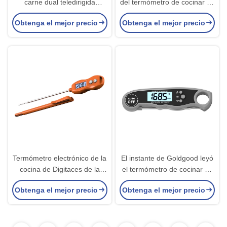
carne dual teledirigida
del termómetro de cocinar de
inalámbrica de las puntas de
la carne del contraluz con
Obtenga el mejor precio
Obtenga el mejor precio
prueba para el artículos de
IPX65 impermeable
cocina
Termómetro electrónico de la
El instante de Goldgood leyó
cocina de Digitaces de la
el termómetro de cocinar de
barbacoa de la comida del
la carne con la punta de
Obtenga el mejor precio
Obtenga el mejor precio
indicador eléctrico de la
prueba dual para cocinar y la
temperatura
BARBACOA